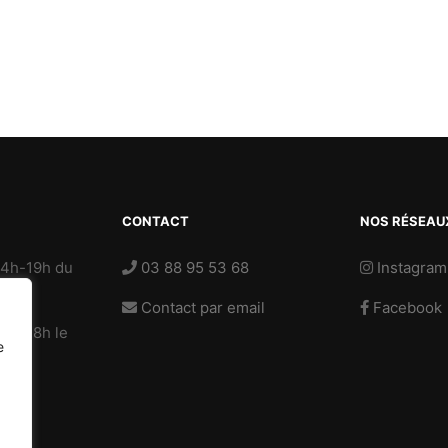
CONTACT
NOS RÉSEAU
14h-19h du
03 88 95 53 68
Instagram
di
Contact par email
Facebook
4h-18h le
e