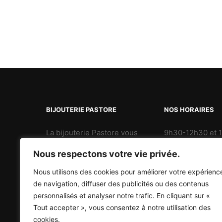
BIJOUTERIE PASTORE
NOS HORAIRES
La bijouterie Pastore vous
9h30-12h30 et 
accompagne depuis 1985 et
Mardi au Vendre
Nous respectons votre vie privée.
vous offre son authentique
9h30-12h30 et 1
savoir-faire en matière de
Nous utilisons des cookies pour améliorer votre expérienc
Samedi
créations et de
de navigation, diffuser des publicités ou des contenus
transformations de bijoux.
personnalisés et analyser notre trafic. En cliquant sur «
Tout accepter », vous consentez à notre utilisation des
cookies.