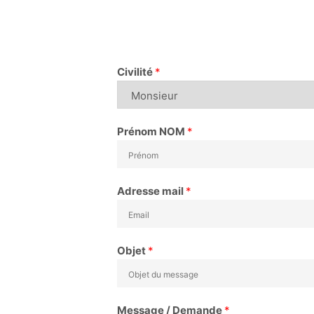
Civilité
*
Prénom NOM
*
P
r
Adresse mail
*
é
n
o
m
Objet
*
Message / Demande
*